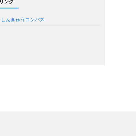
リンク
◆
しんきゅうコンパス