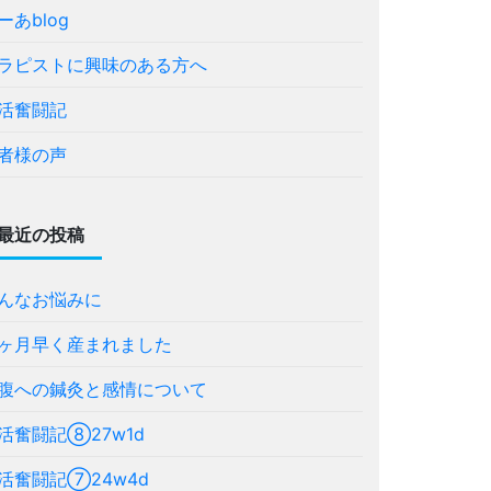
ーあblog
ラピストに興味のある方へ
活奮闘記
者様の声
最近の投稿
んなお悩みに
ヶ月早く産まれました
腹への鍼灸と感情について
活奮闘記⑧27w1d
活奮闘記⑦24w4d