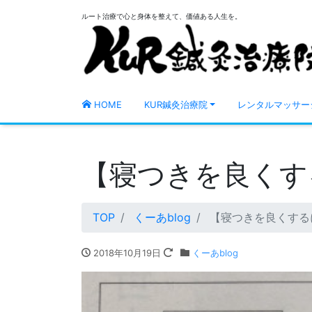
ルート治療で心と身体を整えて、価値ある人生を。
HOME
KUR鍼灸治療院
レンタルマッサー
【寝つきを良くす
TOP
くーあblog
【寝つきを良くする
2018年10月19日
くーあblog