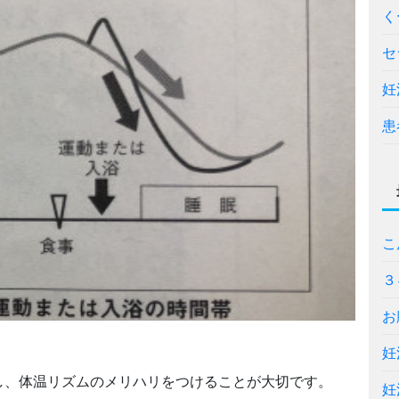
く
セ
妊
患
こ
３
お
妊
し、体温リズムのメリハリをつけることが大切です。
妊