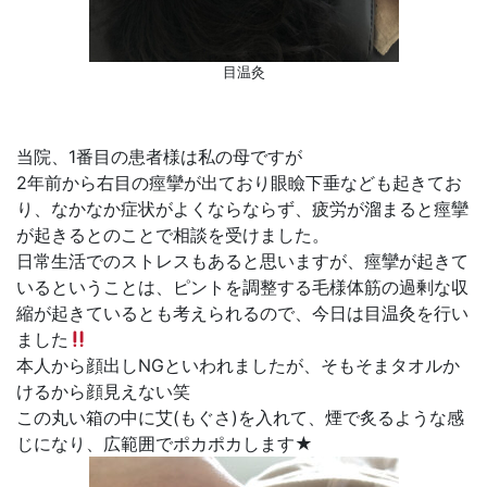
目温灸
当院、1番目の患者様は私の母ですが
2年前から右目の痙攣が出ており眼瞼下垂なども起きてお
り、なかなか症状がよくならならず、疲労が溜まると痙攣
が起きるとのことで相談を受けました。
日常生活でのストレスもあると思いますが、痙攣が起きて
いるということは、ピントを調整する毛様体筋の過剰な収
縮が起きているとも考えられるので、今日は目温灸を行い
ました
本人から顔出しNGといわれましたが、そもそまタオルか
けるから顔見えない笑
この丸い箱の中に艾(もぐさ)を入れて、煙で炙るような感
じになり、広範囲でポカポカします★