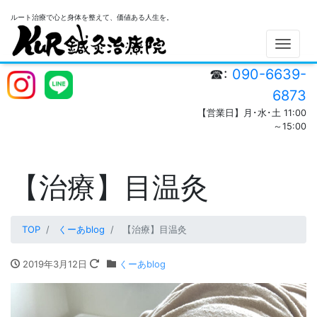
ルート治療で心と身体を整えて、価値ある人生を。
Men
☎:
090-6639-
6873
【営業日】月･水･土 11:00
～15:00
【治療】目温灸
TOP
くーあblog
【治療】目温灸
2019年3月12日
くーあblog