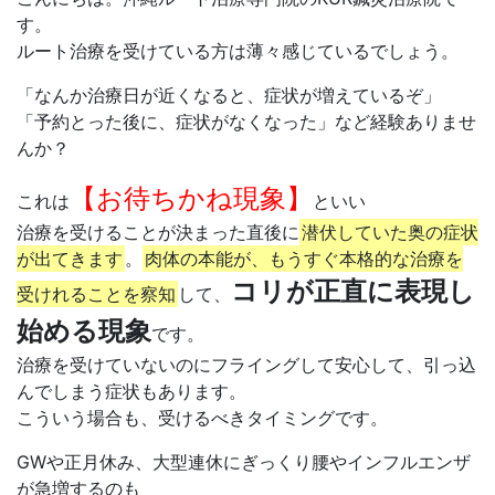
す。
ルート治療を受けている方は薄々感じているでしょう。
「なんか治療日が近くなると、症状が増えているぞ」
「予約とった後に、症状がなくなった」など経験ありませ
んか？
【お待ちかね現象】
これは
といい
治療を受けることが決まった直後に
潜伏していた奥の症状
が出てきます
。
肉体の本能が、もうすぐ本格的な治療を
コリが正直に表現し
受けれることを察知
して、
始める現象
です。
治療を受けていないのにフライングして安心して、引っ込
んでしまう症状もあります。
こういう場合も、受けるべきタイミングです。
GWや正月休み、大型連休にぎっくり腰やインフルエンザ
が急増するのも