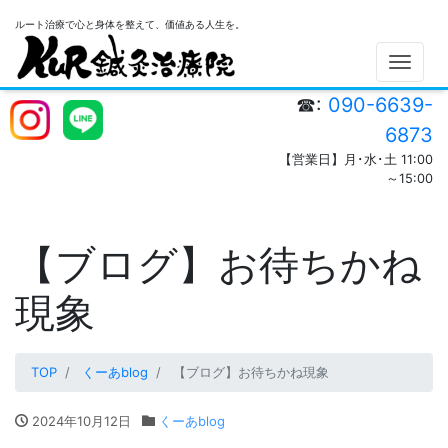
ルート治療で心と身体を整えて、価値ある人生を。
Men
☎:
090-6639-
6873
【営業日】月･水･土 11:00
～15:00
【ブログ】お待ちかね
現象
TOP
くーあblog
【ブログ】お待ちかね現象
2024年10月12日
くーあblog