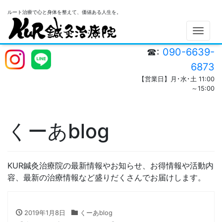
ルート治療で心と身体を整えて、価値ある人生を。
Men
☎:
090-6639-
6873
【営業日】月･水･土 11:00
～15:00
くーあblog
KUR鍼灸治療院の最新情報やお知らせ、お得情報や活動内
容、最新の治療情報など盛りだくさんでお届けします。
2019年1月8日
くーあblog